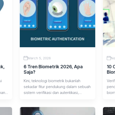
March 5, 2026
No
k,
6 Tren Biometrik 2026, Apa
10 
Saja?
Bio
si
Kini, teknologi biometrik bukanlah
Veri
sekadar fitur pendukung dalam sebuah
penc
nan
sistem verifikasi dan autentikasi,
biome
melainkan menjadi fondasi utama.
iris 
Kegunaannya...