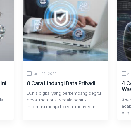
June 19, 2025
Ma
Ini
8 Cara Lindungi Data Pribadi
4 C
Was
Dunia digital yang berkembang begitu
lah
Seba
pesat membuat segala bentuk
adap
informasi menjadi cepat menyebar.
bagi
Karena itulah, penting bagi kita...
wasp