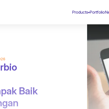
Products
Portfolio
Ne
026
rbio
pak Baik
ngan