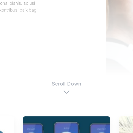
nal bisnis, solusi
ontribusi baik bagi
Scroll Down